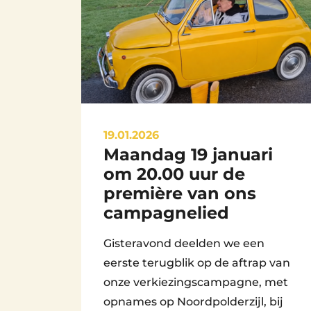
19.01.2026
Maandag 19 januari
By
Beheerder Website
om 20.00 uur de
première van ons
campagnelied
Gisteravond deelden we een
eerste terugblik op de aftrap van
onze verkiezingscampagne, met
opnames op Noordpolderzijl, bij