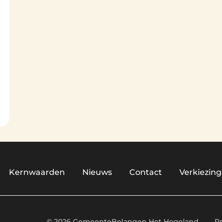
Kernwaarden
Nieuws
Contact
Verkiezi
© 2026 GemeenteBelangen Het Hogeland
P