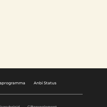
ngsprogramma
Anbi Status
rivacybeleid
Giftenreglement