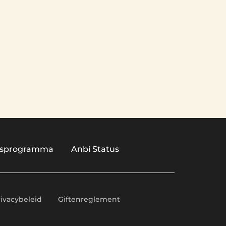
ngsprogramma
Anbi Status
rivacybeleid
Giftenreglement