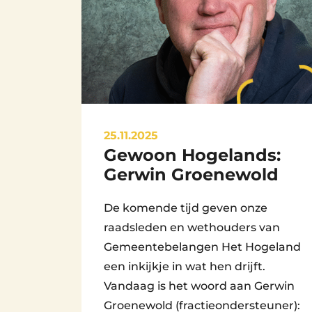
25.11.2025
Gewoon Hogelands:
By
Beheerder Website
Gerwin Groenewold
De komende tijd geven onze
raadsleden en wethouders van
Gemeentebelangen Het Hogeland
een inkijkje in wat hen drijft.
Vandaag is het woord aan Gerwin
Groenewold (fractieondersteuner):