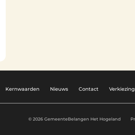
Kernwaarden
Nieuws
Contact
Verkiezi
© 2026 GemeenteBelangen Het Hogeland
P