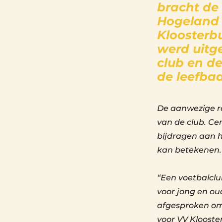
bracht de
Hogeland 
Kloosterb
werd uitg
club en de
de leefbaa
De aanwezige ra
van de club. Ce
bijdragen aan h
kan betekenen.
“Een voetbalclu
voor jong en o
afgesproken om
voor VV Klooste