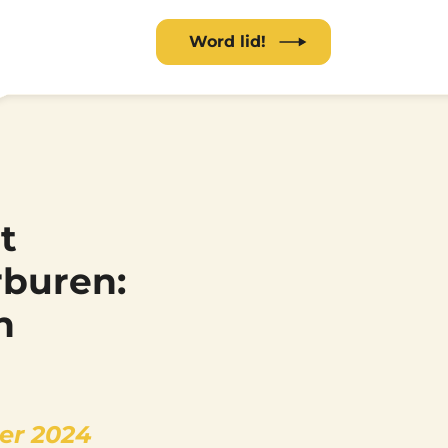
Word lid!
t
rburen:
n
er 2024