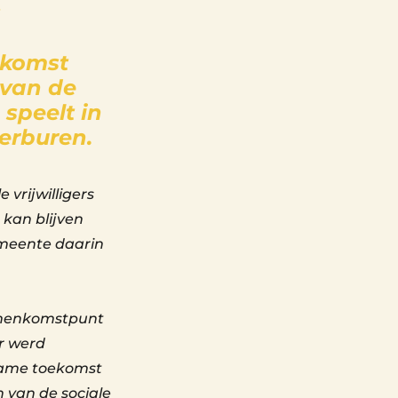
nkomst
 van de
 speelt in
terburen.
vrijwilligers
 kan blijven
emeente daarin
samenkomstpunt
r werd
rzame toekomst
n van de sociale