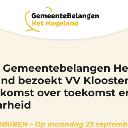
e Gemeentebelangen He
nd bezoekt VV Klooste
komst over toekomst e
arheid
BUREN – Op maandag 23 septemb