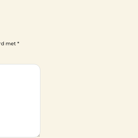
erd met
*